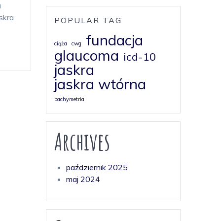
a
skra
POPULAR TAG
fundacja
ciąża
cwg
glaucoma
icd-10
jaskra
jaskra wtórna
pachymetria
Archives
październik 2025
maj 2024