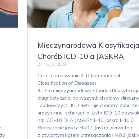
Międzynarodowa Klasyfikacj
Chorób ICD-10 a JASKRA
27 maja, 2024
Cel i zastosowanie ICD (International
Classification of Diseases)
ICD to międzynarodowy standard klasyfikacji
diagnostycznej do wszystkich celów kliniczn
i badawczych. ICD definiuje choroby, zaburzen
urazy i inne schorzenia. Lista ICD-10 pozwal
na: ICD-10 DLA JASKRY H40 Jaskra H40.0
e
Podejrzenie jaskry H40.1 Jaskra pierwotna
eży
z otwartym kątem przesączania H40.2 Jaskr