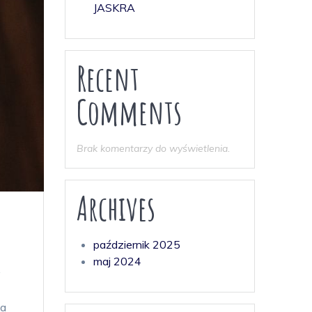
JASKRA
Recent
Comments
Brak komentarzy do wyświetlenia.
Archives
październik 2025
maj 2024
y
ka