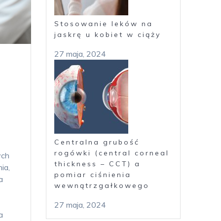
Stosowanie leków na
jaskrę u kobiet w ciąży
27 maja, 2024
a
Centralna grubość
rogówki (central corneal
ych
thickness – CCT) a
ia,
pomiar ciśnienia
a
wewnątrzgałkowego
27 maja, 2024
a