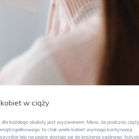
kobiet w ciąży
y dla każdego okulisty jest wyzwaniem. Mimo, że podczas ciąż
ewnątrzgałkowego, to i tak wiele kobiet wymaga kontynuacji
zystkie leki na jaskrę dostają się do krążenia ogólnego, łożys