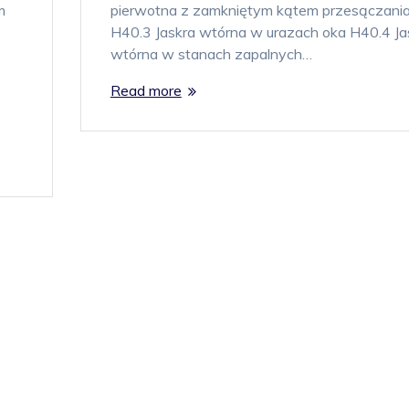
m
pierwotna z zamkniętym kątem przesączani
H40.3 Jaskra wtórna w urazach oka H40.4 Ja
wtórna w stanach zapalnych…
Read more