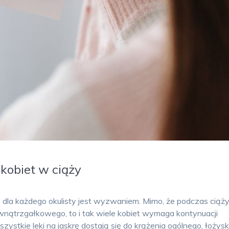
kobiet w ciąży
y dla każdego okulisty jest wyzwaniem. Mimo, że podczas ciąż
ewnątrzgałkowego, to i tak wiele kobiet wymaga kontynuacji
zystkie leki na jaskrę dostają się do krążenia ogólnego, łożys