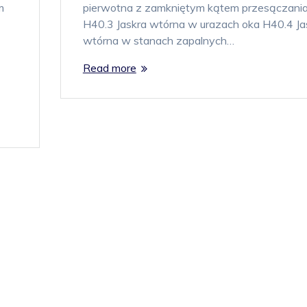
m
pierwotna z zamkniętym kątem przesączani
H40.3 Jaskra wtórna w urazach oka H40.4 Ja
wtórna w stanach zapalnych…
Read more