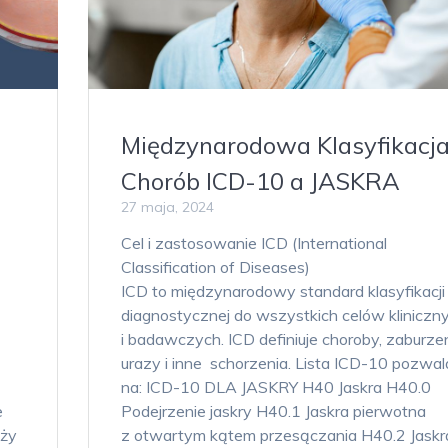
Międzynarodowa Klasyfikacj
Chorób ICD-10 a JASKRA
27 maja, 2024
Cel i zastosowanie ICD (International
Classification of Diseases)
ICD to międzynarodowy standard klasyfikacji
diagnostycznej do wszystkich celów kliniczn
i badawczych. ICD definiuje choroby, zaburzen
urazy i inne schorzenia. Lista ICD-10 pozwal
na: ICD-10 DLA JASKRY H40 Jaskra H40.0
e
Podejrzenie jaskry H40.1 Jaskra pierwotna
eży
z otwartym kątem przesączania H40.2 Jaskr