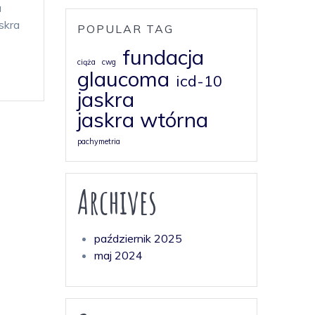
a
skra
POPULAR TAG
fundacja
ciąża
cwg
glaucoma
icd-10
jaskra
jaskra wtórna
pachymetria
Archives
październik 2025
maj 2024