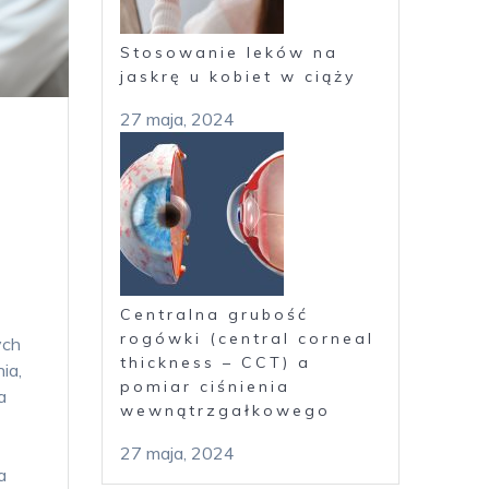
Stosowanie leków na
jaskrę u kobiet w ciąży
27 maja, 2024
a
Centralna grubość
rogówki (central corneal
ych
thickness – CCT) a
ia,
pomiar ciśnienia
a
wewnątrzgałkowego
27 maja, 2024
a