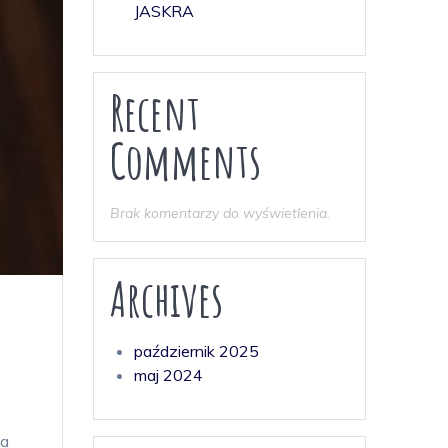
JASKRA
Recent
Comments
Brak komentarzy do wyświetlenia.
Archives
październik 2025
maj 2024
y
ka