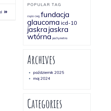
POPULAR TAG
el
fundacja
ciąża
cwg
glaucoma
icd-10
jaskra
jaskra
wtórna
pachymetria
Archives
październik 2025
maj 2024
Categories