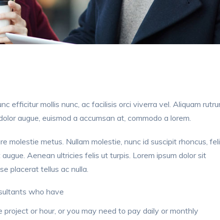
nc efficitur mollis nunc, ac facilisis orci viverra vel. Aliquam rutr
is dolor augue, euismod a accumsan at, commodo a lorem.
re molestie metus. Nullam molestie, nunc id suscipit rhoncus, fel
t augue. Aenean ultricies felis ut turpis. Lorem ipsum dolor sit
e placerat tellus ac nulla.
nsultants who have
project or hour, or you may need to pay daily or monthly