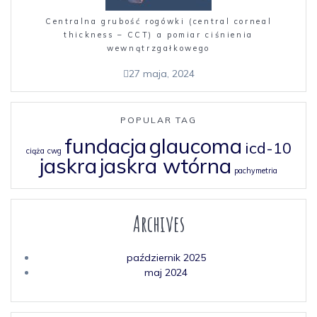
Centralna grubość rogówki (central corneal
thickness – CCT) a pomiar ciśnienia
wewnątrzgałkowego
27 maja, 2024
POPULAR TAG
fundacja
glaucoma
icd-10
ciąża
cwg
jaskra
jaskra wtórna
pachymetria
Archives
październik 2025
maj 2024