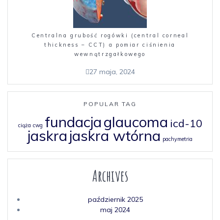
Centralna grubość rogówki (central corneal
thickness – CCT) a pomiar ciśnienia
wewnątrzgałkowego
27 maja, 2024
POPULAR TAG
fundacja
glaucoma
icd-10
ciąża
cwg
jaskra
jaskra wtórna
pachymetria
Archives
październik 2025
maj 2024