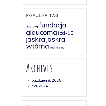
POPULAR TAG
fundacja
ciąża
cwg
glaucoma
icd-10
jaskra
jaskra
wtórna
pachymetria
Archives
październik 2025
maj 2024