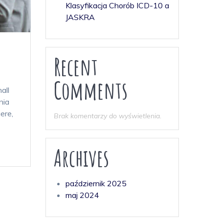
Klasyfikacja Chorób ICD-10 a
JASKRA
Recent
Comments
all
nia
ere,
Brak komentarzy do wyświetlenia.
Archives
październik 2025
maj 2024