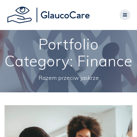
Skip
to
content
Portfolio
Category:
Finance
Razem przeciw jaskrze