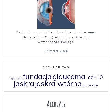
Centralna grubość rogówki (central corneal
thickness – CCT) a pomiar ciśnienia
wewnątrzgałkowego
27 maja, 2024
POPULAR TAG
fundacja
glaucoma
icd-10
ciąża
cwg
jaskra
jaskra wtórna
pachymetria
Archives