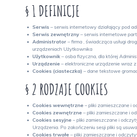
§ 1 DEFINICJE
Serwis
– serwis internetowy działający pod a
Serwis zewnętrzny
– serwis internetowe par
Administrator
– firma , świadcząca usługi dr
urządzeniach Użytkownika
Użytkownik
– osba fizyczna, dla której Admini
Urządzenie
– elektroniczne urządzenie wraz 
Cookies (ciasteczka)
– dane tekstowe gromad
§ 2 RODZAJE COOKIES
Cookies wewnętrzne
– pliki zamieszczane i
Cookies zewnętrzne
– pliki zamieszczane i
Cookies sesyjne
– pliki zamieszczane i odcz
Urządzenia. Po zakończeniu sesji pliki są usu
Cookies trwałe
– pliki zamieszczane i odczyt