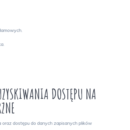
eklamowych.
ka.
UZYSKIWANIA DOSTĘPU NA
RZNE
 oraz dostępu do danych zapisanych plików