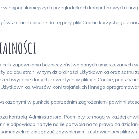
e w najpopularniejszych przeglądarkach komputerowych i urzą
szelkie zapisane do tej pory pliki Cookie korzystając z n
IALNOŚCI
 w celu zapewnienia bezpieczeństwa danych umieszczanych w p
y od obu stron, w tym działalności Użytkownika oraz satnu z
przechwycenie danych zawartych w plikach Cookie, podszycie s
 Użytkownika, wirusów, koni trojańskich i innego oprogramow
 wskazanymi w punkcie poprzednim zagrożeniami powinni stos
za kontrolą Administratora. Podmioty te mogą w każdej chwili
r nie odpowiada na tyle na ile pozwala na to prawo za działa
samodzielnie zarządzać zezwoleniami i ustawieniami plików co